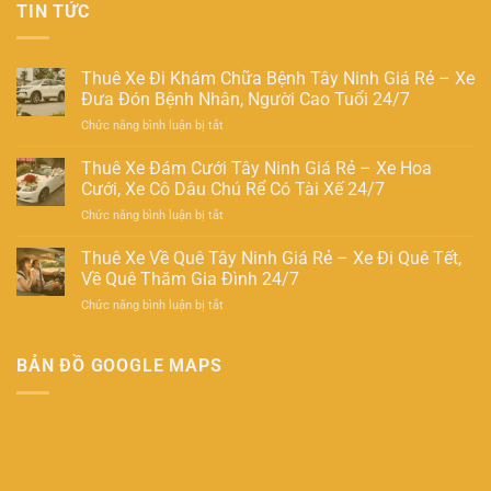
TIN TỨC
Thuê Xe Đi Khám Chữa Bệnh Tây Ninh Giá Rẻ – Xe
Đưa Đón Bệnh Nhân, Người Cao Tuổi 24/7
ở
Chức năng bình luận bị tắt
Thuê
Xe
Thuê Xe Đám Cưới Tây Ninh Giá Rẻ – Xe Hoa
Đi
Cưới, Xe Cô Dâu Chú Rể Có Tài Xế 24/7
Khám
ở
Chức năng bình luận bị tắt
Chữa
Thuê
Bệnh
Xe
Thuê Xe Về Quê Tây Ninh Giá Rẻ – Xe Đi Quê Tết,
Tây
Đám
Ninh
Về Quê Thăm Gia Đình 24/7
Cưới
Giá
ở
Chức năng bình luận bị tắt
Tây
Rẻ
Thuê
Ninh
–
Xe
Giá
Xe
Về
BẢN ĐỒ GOOGLE MAPS
Rẻ
Đưa
Quê
–
Đón
Tây
Xe
Bệnh
Ninh
Hoa
Nhân,
Giá
Cưới,
Người
Rẻ
Xe
Cao
–
Cô
Tuổi
Xe