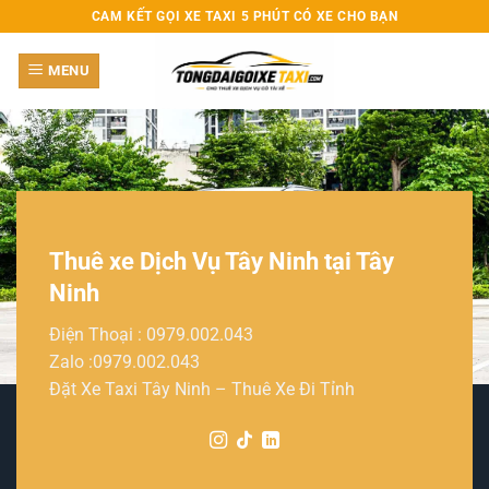
Bỏ
CAM KẾT GỌI XE TAXI 5 PHÚT CÓ XE CHO BẠN
qua
nội
MENU
dung
Thuê xe Dịch Vụ Tây Ninh tại Tây
Ninh
Điện Thoại :
0979.002.043
Zalo :
0979.002.043
Đặt Xe Taxi Tây Ninh –
Thuê Xe Đi Tỉnh