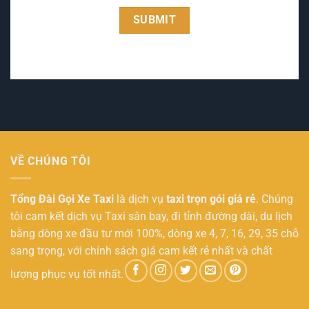
VỀ CHÚNG TÔI
Tổng Đài Gọi Xe Taxi
là dịch vụ
taxi trọn gói giá rẻ
. Chúng
tôi cam kết dịch vụ Taxi sân bay, đi tỉnh đường dài, du lịch
bằng dòng xe đầu tư mới 100%, dòng xe 4, 7, 16, 29, 35 chỗ
sang trọng, với chính sách giá cam kết rẻ nhất và chất
lượng phục vụ tốt nhất.