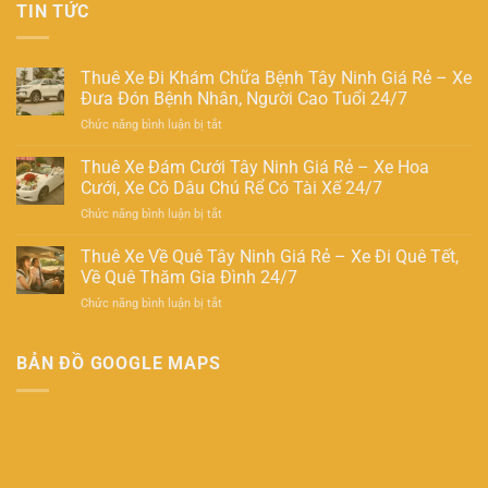
TIN TỨC
Thuê Xe Đi Khám Chữa Bệnh Tây Ninh Giá Rẻ – Xe
Đưa Đón Bệnh Nhân, Người Cao Tuổi 24/7
ở
Chức năng bình luận bị tắt
Thuê
Xe
Thuê Xe Đám Cưới Tây Ninh Giá Rẻ – Xe Hoa
Đi
Cưới, Xe Cô Dâu Chú Rể Có Tài Xế 24/7
Khám
ở
Chức năng bình luận bị tắt
Chữa
Thuê
Bệnh
Xe
Thuê Xe Về Quê Tây Ninh Giá Rẻ – Xe Đi Quê Tết,
Tây
Đám
Ninh
Về Quê Thăm Gia Đình 24/7
Cưới
Giá
ở
Chức năng bình luận bị tắt
Tây
Rẻ
Thuê
Ninh
–
Xe
Giá
Xe
Về
BẢN ĐỒ GOOGLE MAPS
Rẻ
Đưa
Quê
–
Đón
Tây
Xe
Bệnh
Ninh
Hoa
Nhân,
Giá
Cưới,
Người
Rẻ
Xe
Cao
–
Cô
Tuổi
Xe