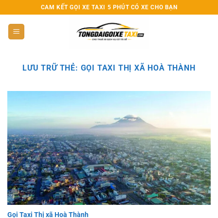
Bỏ
CAM KẾT GỌI XE TAXI 5 PHÚT CÓ XE CHO BẠN
qua
nội
dung
LƯU TRỮ THẺ:
GỌI TAXI THỊ XÃ HOÀ THÀNH
Gọi Taxi Thị xã Hoà Thành