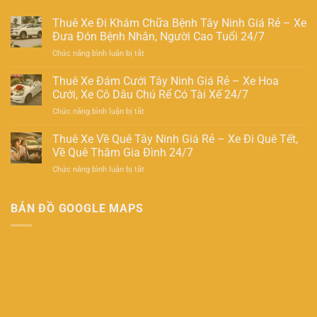
Thuê Xe Đi Khám Chữa Bệnh Tây Ninh Giá Rẻ – Xe
Đưa Đón Bệnh Nhân, Người Cao Tuổi 24/7
ở
Chức năng bình luận bị tắt
Thuê
Xe
Thuê Xe Đám Cưới Tây Ninh Giá Rẻ – Xe Hoa
Đi
Cưới, Xe Cô Dâu Chú Rể Có Tài Xế 24/7
Khám
ở
Chức năng bình luận bị tắt
Chữa
Thuê
Bệnh
Xe
Thuê Xe Về Quê Tây Ninh Giá Rẻ – Xe Đi Quê Tết,
Tây
Đám
Ninh
Về Quê Thăm Gia Đình 24/7
Cưới
Giá
ở
Chức năng bình luận bị tắt
Tây
Rẻ
Thuê
Ninh
–
Xe
Giá
Xe
Về
BẢN ĐỒ GOOGLE MAPS
Rẻ
Đưa
Quê
–
Đón
Tây
Xe
Bệnh
Ninh
Hoa
Nhân,
Giá
Cưới,
Người
Rẻ
Xe
Cao
–
Cô
Tuổi
Xe
Dâu
24/7
Đi
Chú
Quê
Rể