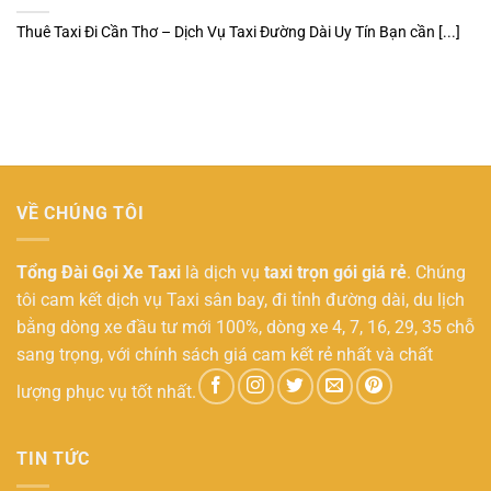
Thuê Taxi Đi Cần Thơ – Dịch Vụ Taxi Đường Dài Uy Tín Bạn cần [...]
VỀ CHÚNG TÔI
Tổng Đài Gọi Xe Taxi
là dịch vụ
taxi trọn gói giá rẻ
. Chúng
tôi cam kết dịch vụ Taxi sân bay, đi tỉnh đường dài, du lịch
bằng dòng xe đầu tư mới 100%, dòng xe 4, 7, 16, 29, 35 chỗ
sang trọng, với chính sách giá cam kết rẻ nhất và chất
lượng phục vụ tốt nhất.
TIN TỨC