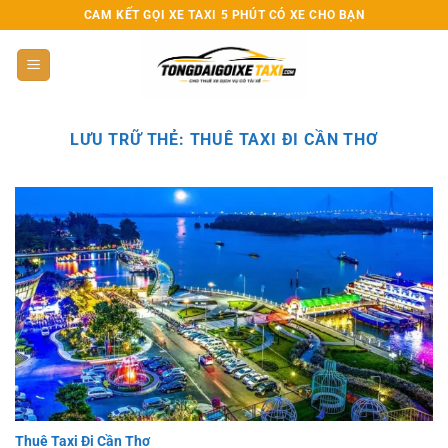
Bỏ
CAM KẾT GỌI XE TAXI 5 PHÚT CÓ XE CHO BẠN
qua
nội
dung
LƯU TRỮ THẺ:
THUÊ TAXI ĐI CẦN THƠ
Thuê Taxi Đi Cần Thơ