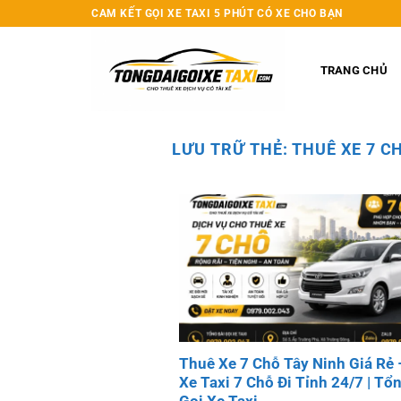
Bỏ
CAM KẾT GỌI XE TAXI 5 PHÚT CÓ XE CHO BẠN
qua
nội
TRANG CHỦ
dung
LƯU TRỮ THẺ:
THUÊ XE 7 CH
Thuê Xe 7 Chỗ Tây Ninh Giá Rẻ 
Xe Taxi 7 Chỗ Đi Tỉnh 24/7 | Tổ