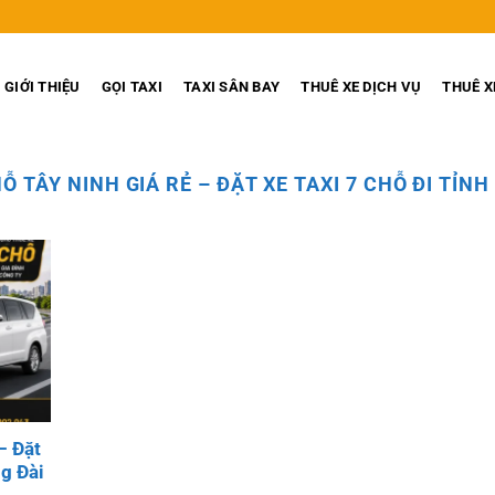
GIỚI THIỆU
GỌI TAXI
TAXI SÂN BAY
THUÊ XE DỊCH VỤ
THUÊ X
Ỗ TÂY NINH GIÁ RẺ – ĐẶT XE TAXI 7 CHỖ ĐI TỈNH 
– Đặt
ng Đài