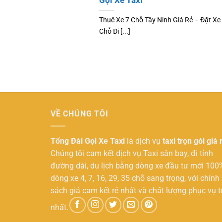
Gọi Xe Taxi
Thuê Xe 7 Chỗ Tây Ninh Giá Rẻ – Đặt Xe 
Chỗ Đi [...]
VỀ CHÚNG TÔI
Tổng Đài Gọi Xe Taxi
là dịch vụ
taxi trọn gói giá 
Chúng tôi cam kết dịch vụ Taxi sân bay, đi tỉnh
đường dài, du lịch bằng dòng xe đầu tư mới 100
dòng xe 4, 7, 16, 29, 35 chỗ sang trọng, với chính
sách giá cam kết rẻ nhất và chất lượng phục vụ t
nhất.