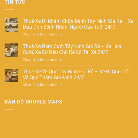
TIN TỨC
Thuê Xe Đi Khám Chữa Bệnh Tây Ninh Giá Rẻ – Xe
Đưa Đón Bệnh Nhân, Người Cao Tuổi 24/7
ở
Chức năng bình luận bị tắt
Thuê
Xe
Thuê Xe Đám Cưới Tây Ninh Giá Rẻ – Xe Hoa
Đi
Cưới, Xe Cô Dâu Chú Rể Có Tài Xế 24/7
Khám
ở
Chức năng bình luận bị tắt
Chữa
Thuê
Bệnh
Xe
Thuê Xe Về Quê Tây Ninh Giá Rẻ – Xe Đi Quê Tết,
Tây
Đám
Ninh
Về Quê Thăm Gia Đình 24/7
Cưới
Giá
ở
Chức năng bình luận bị tắt
Tây
Rẻ
Thuê
Ninh
–
Xe
Giá
Xe
Về
BẢN ĐỒ GOOGLE MAPS
Rẻ
Đưa
Quê
–
Đón
Tây
Xe
Bệnh
Ninh
Hoa
Nhân,
Giá
Cưới,
Người
Rẻ
Xe
Cao
–
Cô
Tuổi
Xe
Dâu