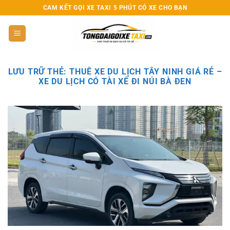
Bỏ
CAM KẾT GỌI XE TAXI 5 PHÚT CÓ XE CHO BẠN
qua
nội
dung
LƯU TRỮ THẺ:
THUÊ XE DU LỊCH TÂY NINH GIÁ RẺ –
XE DU LỊCH CÓ TÀI XẾ ĐI NÚI BÀ ĐEN