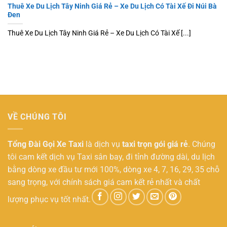
Thuê Xe Du Lịch Tây Ninh Giá Rẻ – Xe Du Lịch Có Tài Xế Đi Núi Bà
Đen
Thuê Xe Du Lịch Tây Ninh Giá Rẻ – Xe Du Lịch Có Tài Xế [...]
VỀ CHÚNG TÔI
Tổng Đài Gọi Xe Taxi
là dịch vụ
taxi trọn gói giá rẻ
. Chúng
tôi cam kết dịch vụ Taxi sân bay, đi tỉnh đường dài, du lịch
bằng dòng xe đầu tư mới 100%, dòng xe 4, 7, 16, 29, 35 chỗ
sang trọng, với chính sách giá cam kết rẻ nhất và chất
lượng phục vụ tốt nhất.