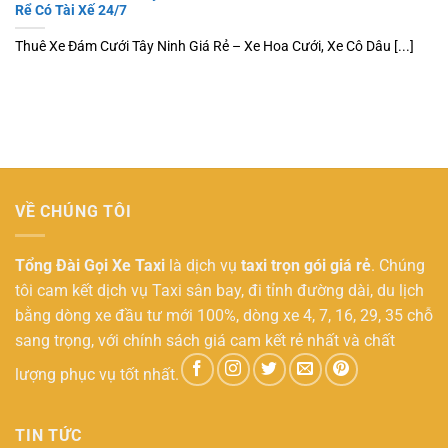
Rể Có Tài Xế 24/7
Thuê Xe Đám Cưới Tây Ninh Giá Rẻ – Xe Hoa Cưới, Xe Cô Dâu [...]
VỀ CHÚNG TÔI
Tổng Đài Gọi Xe Taxi
là dịch vụ
taxi trọn gói giá rẻ
. Chúng
tôi cam kết dịch vụ Taxi sân bay, đi tỉnh đường dài, du lịch
bằng dòng xe đầu tư mới 100%, dòng xe 4, 7, 16, 29, 35 chỗ
sang trọng, với chính sách giá cam kết rẻ nhất và chất
lượng phục vụ tốt nhất.
TIN TỨC