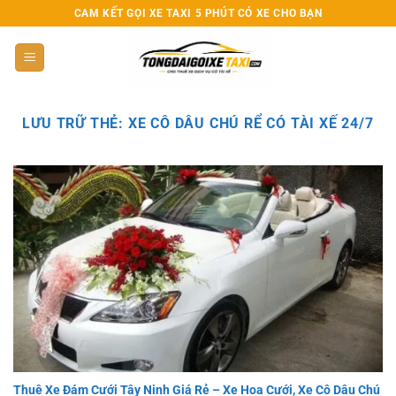
Bỏ
CAM KẾT GỌI XE TAXI 5 PHÚT CÓ XE CHO BẠN
qua
nội
dung
LƯU TRỮ THẺ:
XE CÔ DÂU CHÚ RỂ CÓ TÀI XẾ 24/7
Thuê Xe Đám Cưới Tây Ninh Giá Rẻ – Xe Hoa Cưới, Xe Cô Dâu Chú