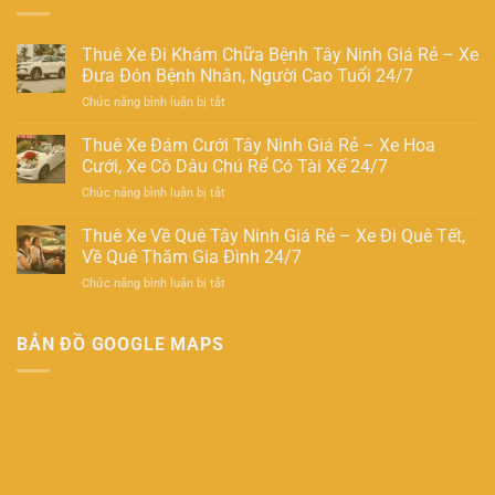
Thuê Xe Đi Khám Chữa Bệnh Tây Ninh Giá Rẻ – Xe
Đưa Đón Bệnh Nhân, Người Cao Tuổi 24/7
ở
Chức năng bình luận bị tắt
Thuê
Xe
Thuê Xe Đám Cưới Tây Ninh Giá Rẻ – Xe Hoa
Đi
Cưới, Xe Cô Dâu Chú Rể Có Tài Xế 24/7
Khám
ở
Chức năng bình luận bị tắt
Chữa
Thuê
Bệnh
Xe
Thuê Xe Về Quê Tây Ninh Giá Rẻ – Xe Đi Quê Tết,
Tây
Đám
Ninh
Về Quê Thăm Gia Đình 24/7
Cưới
Giá
ở
Chức năng bình luận bị tắt
Tây
Rẻ
Thuê
Ninh
–
Xe
Giá
Xe
Về
BẢN ĐỒ GOOGLE MAPS
Rẻ
Đưa
Quê
–
Đón
Tây
Xe
Bệnh
Ninh
Hoa
Nhân,
Giá
Cưới,
Người
Rẻ
Xe
Cao
–
Cô
Tuổi
Xe
Dâu
24/7
Đi
Chú