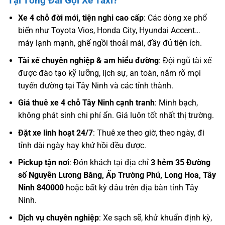
Tại Tổng Đài Gọi Xe Taxi?
Xe 4 chỗ đời mới, tiện nghi cao cấp
: Các dòng xe phổ
biến như Toyota Vios, Honda City, Hyundai Accent…
máy lạnh mạnh, ghế ngồi thoải mái, đầy đủ tiện ích.
Tài xế chuyên nghiệp & am hiểu đường
: Đội ngũ tài xế
được đào tạo kỹ lưỡng, lịch sự, an toàn, nắm rõ mọi
tuyến đường tại Tây Ninh và các tỉnh thành.
Giá thuê xe 4 chỗ Tây Ninh cạnh tranh
: Minh bạch,
không phát sinh chi phí ẩn. Giá luôn tốt nhất thị trường.
Đặt xe linh hoạt 24/7
: Thuê xe theo giờ, theo ngày, đi
tỉnh dài ngày hay khứ hồi đều được.
Pickup tận nơi
: Đón khách tại địa chỉ
3 hẻm 35 Đường
số Nguyễn Lương Bằng, Ấp Trường Phú, Long Hoa, Tây
Ninh 840000
hoặc bất kỳ đâu trên địa bàn tỉnh Tây
Ninh.
Dịch vụ chuyên nghiệp
: Xe sạch sẽ, khử khuẩn định kỳ,