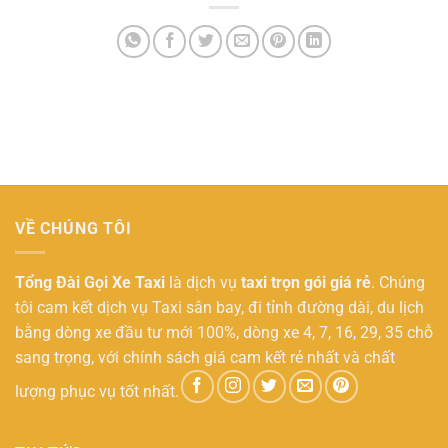
VỀ CHÚNG TÔI
Tổng Đài Gọi Xe Taxi
là dịch vụ
taxi trọn gói giá rẻ
. Chúng
tôi cam kết dịch vụ Taxi sân bay, đi tỉnh đường dài, du lịch
bằng dòng xe đầu tư mới 100%, dòng xe 4, 7, 16, 29, 35 chỗ
sang trọng, với chính sách giá cam kết rẻ nhất và chất
lượng phục vụ tốt nhất.