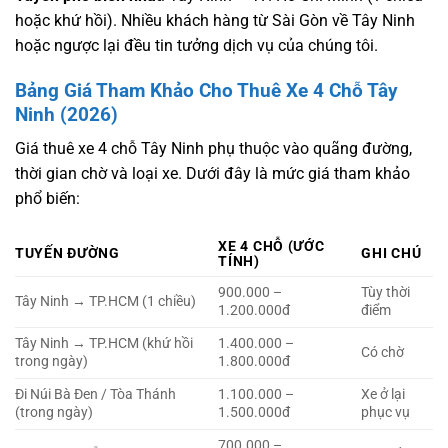
hoặc khứ hồi). Nhiều khách hàng từ Sài Gòn về Tây Ninh
hoặc ngược lại đều tin tưởng dịch vụ của chúng tôi.
Bảng Giá Tham Khảo Cho Thuê Xe 4 Chỗ Tây
Ninh (2026)
Giá thuê xe 4 chỗ Tây Ninh phụ thuộc vào quãng đường,
thời gian chờ và loại xe. Dưới đây là mức giá tham khảo
phổ biến:
XE 4 CHỖ (ƯỚC
TUYẾN ĐƯỜNG
GHI CHÚ
TÍNH)
900.000 –
Tùy thời
Tây Ninh → TP.HCM (1 chiều)
1.200.000đ
điểm
Tây Ninh → TP.HCM (khứ hồi
1.400.000 –
Có chờ
trong ngày)
1.800.000đ
Đi Núi Bà Đen / Tòa Thánh
1.100.000 –
Xe ở lại
(trong ngày)
1.500.000đ
phục vụ
700.000 –