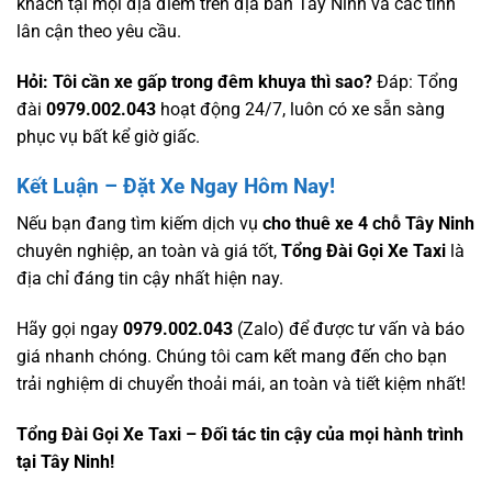
khách tại mọi địa điểm trên địa bàn Tây Ninh và các tỉnh
lân cận theo yêu cầu.
Hỏi: Tôi cần xe gấp trong đêm khuya thì sao?
Đáp: Tổng
đài
0979.002.043
hoạt động 24/7, luôn có xe sẵn sàng
phục vụ bất kể giờ giấc.
Kết Luận – Đặt Xe Ngay Hôm Nay!
Nếu bạn đang tìm kiếm dịch vụ
cho thuê xe 4 chỗ Tây Ninh
chuyên nghiệp, an toàn và giá tốt,
Tổng Đài Gọi Xe Taxi
là
địa chỉ đáng tin cậy nhất hiện nay.
Hãy gọi ngay
0979.002.043
(Zalo) để được tư vấn và báo
giá nhanh chóng. Chúng tôi cam kết mang đến cho bạn
trải nghiệm di chuyển thoải mái, an toàn và tiết kiệm nhất!
Tổng Đài Gọi Xe Taxi – Đối tác tin cậy của mọi hành trình
tại Tây Ninh!