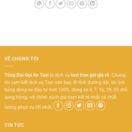
VỀ CHÚNG TÔI
Tổng Đài Gọi Xe Taxi
là dịch vụ
taxi trọn gói giá rẻ
. Chúng
tôi cam kết dịch vụ Taxi sân bay, đi tỉnh đường dài, du lịch
bằng dòng xe đầu tư mới 100%, dòng xe 4, 7, 16, 29, 35 chỗ
sang trọng, với chính sách giá cam kết rẻ nhất và chất
lượng phục vụ tốt nhất.
TIN TỨC